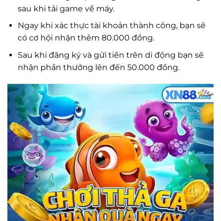
sau khi tải game về máy.
Ngay khi xác thực tài khoản thành công, bạn sẽ
có cơ hội nhận thêm 80.000 đồng.
Sau khi đăng ký và gửi tiền trên di động bạn sẽ
nhận phần thưởng lên đến 50.000 đồng.