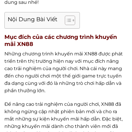
dung sau nhé!
Nội Dung Bài Viết
Mục đích của các chương trình khuyến
mãi XN88
Những chương trình khuyến mãi XN88 được phát
triển trên thị trường hiện nay với mục đích nâng
cao trải nghiệm của người chơi. Nhà cái này mang
đến cho người chơi một thế giới game trực tuyến
đa dạng cùng với đó là những trò chơi hấp dẫn và
phần thưởng lớn.
Để nâng cao trải nghiệm của người chơi, XN88 đã
không ngừng cập nhật phiên bản mới và cho ra
mắt những sự kiện khuyến mãi hấp dẫn. Đặc biệt,
những khuyến mãi dành cho thành viên mới đã